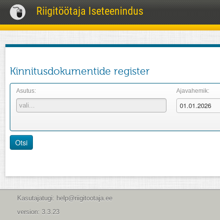
Riigitöötaja Iseteenindus
Kinnitusdokumentide register
Asutus:
Ajavahemik:
Otsi
Kasutajatugi: help@riigitootaja.ee
version: 3.3.23