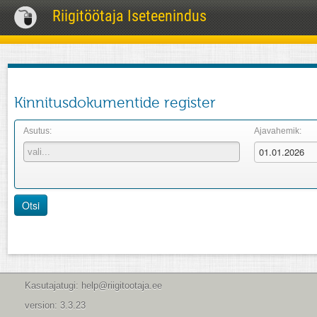
Riigitöötaja Iseteenindus
Kinnitusdokumentide register
Asutus:
Ajavahemik:
Otsi
Kasutajatugi: help@riigitootaja.ee
version: 3.3.23