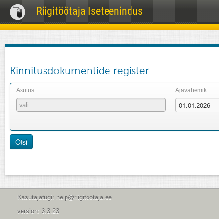
Riigitöötaja Iseteenindus
Kinnitusdokumentide register
Asutus:
Ajavahemik:
Otsi
Kasutajatugi: help@riigitootaja.ee
version: 3.3.23