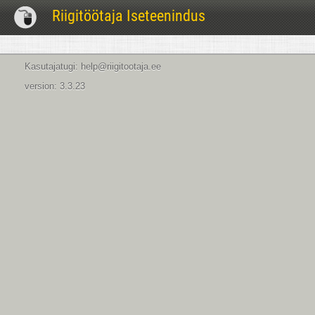
Riigitöötaja Iseteenindus
Kasutajatugi: help@riigitootaja.ee
version: 3.3.23